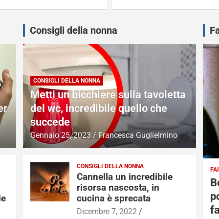
Consigli della nonna
Fa
CONSIGLI DELLA NONNA
Metti un bicchiere sulla tavoletta
er
del wc, incredibile quello che
succede
Gennaio 25, 2023
Francesca Guglielmino
CONSIGLI DELLA NONNA
FAI
Cannella un incredibile
B
risorsa nascosta, in
p
ie
cucina è sprecata
f
Dicembre 7, 2022