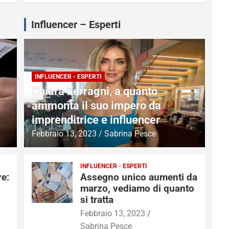
Influencer – Esperti
INFLUENCER - ESPERTI
Chiara Ferragni, a quanto
ammonta il suo impero da
imprenditrice e influencer
Febbraio 13, 2023
Sabrina Pesce
INFLUENCER - ESPERTI
re:
Assegno unico aumenti da
marzo, vediamo di quanto
si tratta
Febbraio 13, 2023
Sabrina Pesce