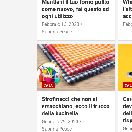
Mantieni il tuo forno pulito
Wha
come nuovo, fai questo ad
l’a
ogni utilizzo
acc
Febbraio 13, 2023
Febb
Sabrina Pesce
CASA
CAS
Strofinacci che non si
Car
smacchiano, ecco il trucco
dev
della bacinella
del
ris
Gennaio 29, 2023
Genn
Sabrina Pesce