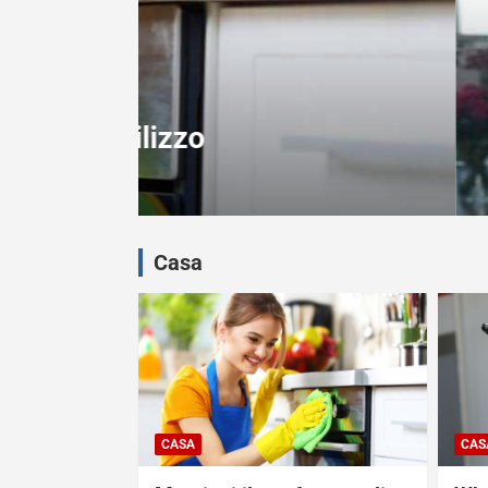
INFLUENCER - ESPERTI
Chiara Ferragni, a qua
Febbraio 13, 2023
Sabrina Pesce
Casa
CASA
CAS