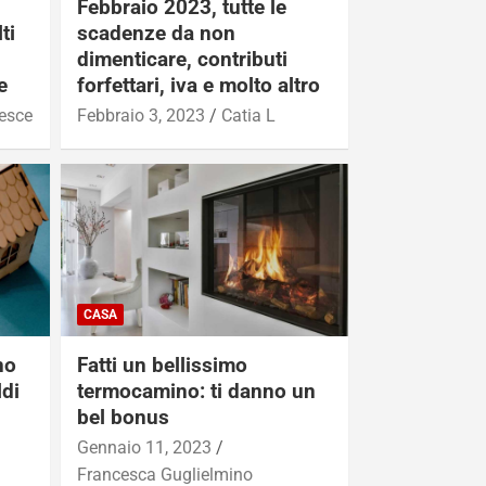
Febbraio 2023, tutte le
ti
scadenze da non
dimenticare, contributi
e
forfettari, iva e molto altro
esce
Febbraio 3, 2023
Catia L
CASA
no
Fatti un bellissimo
ldi
termocamino: ti danno un
bel bonus
Gennaio 11, 2023
Francesca Guglielmino