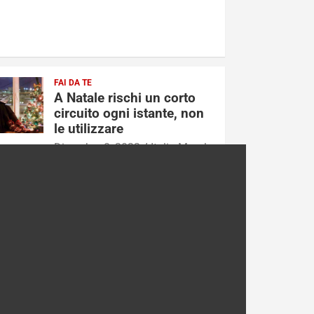
FAI DA TE
A Natale rischi un corto
circuito ogni istante, non
le utilizzare
Dicembre 8, 2022
Italia Murolo