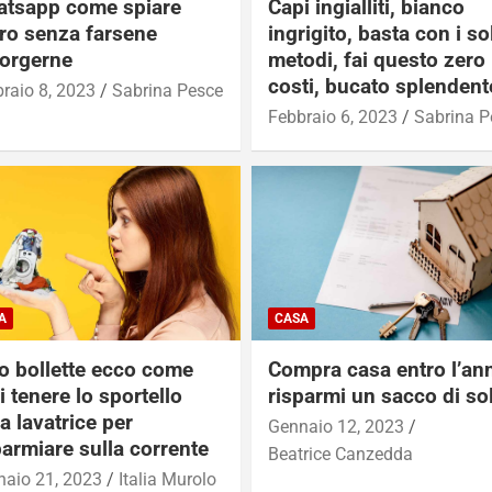
tsapp come spiare
Capi ingialliti, bianco
ltro senza farsene
ingrigito, basta con i sol
orgerne
metodi, fai questo zero
costi, bucato splendent
raio 8, 2023
Sabrina Pesce
Febbraio 6, 2023
Sabrina P
A
CASA
o bollette ecco come
Compra casa entro l’an
i tenere lo sportello
risparmi un sacco di so
la lavatrice per
Gennaio 12, 2023
parmiare sulla corrente
Beatrice Canzedda
aio 21, 2023
Italia Murolo