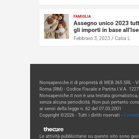
FAMIGLIA
Assegno unico 2023 tutt
gli importi in base all’Is
Febbraio 3, 2023
Catia L
Nonsapeviche.it di proprietà di WEB 365 SRL - 
Roma (RM) - Codice Fiscale e Partita I.V.A. 12
Nonsapeviche.it non è una testata giornalistica,
senza alcuna periodicità. Non può pertanto cons
ai sensi della legge n. 62 del 07.03.2001
Copyright ©2026 - Tutti i diritti riservati -
Contatt
Le attività pubblicitarie su questo sito sono ge