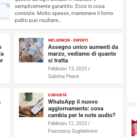
semplicemente garantito. Ecco in cosa
consiste. Molto spesso, mantenere il forno
pulito può risultare…
INFLUENCER - ESPERTI
o
Assegno unico aumenti da
da
marzo, vediamo di quanto
er
si tratta
Febbraio 13, 2023
Sabrina Pesce
CURIOSITÀ
a
WhatsApp il nuovo
aggiornamento: cosa
cambia per le note audio?
Febbraio 12, 2023
Francesca Guglielmino