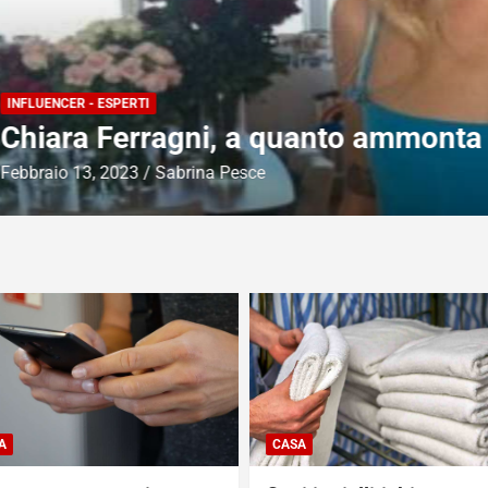
nto ammonta il suo impero da imprend
A
CASA