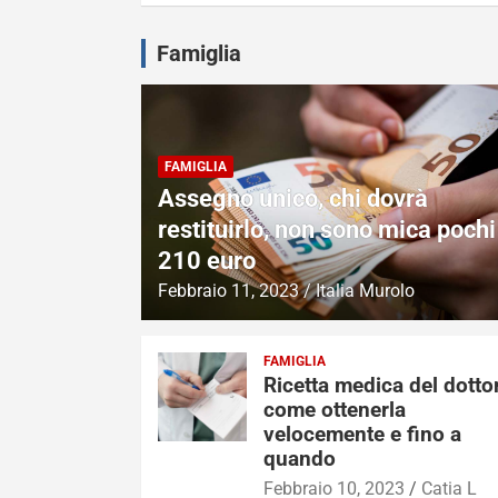
Famiglia
FAMIGLIA
Assegno unico, chi dovrà
restituirlo, non sono mica pochi
210 euro
Febbraio 11, 2023
Italia Murolo
FAMIGLIA
Ricetta medica del dotto
come ottenerla
velocemente e fino a
quando
Febbraio 10, 2023
Catia L