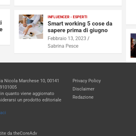
INFLUENCER - ESPERTI
i
Smart working 5 cose da
ee
sapere prima di giugno
Febbraio 13, 2023
Sabrina Pesce
Via Nicola Marchese 10, 00141
Privacy Policy
279101005
Disclaimer
 in quanto viene aggiornato
Redazione
iderarsi un prodotto editoriale
aci
stite da theCoreAdv