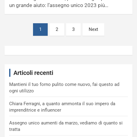
un grande aiuto: l’assegno unico 2023 più…
Paginazione
1
2
3
Next
degli
articoli
Articoli recenti
Mantieni il tuo forno pulito come nuovo, fai questo ad
ogni utilizzo
Chiara Ferragni, a quanto ammonta il suo impero da
imprenditrice e influencer
Assegno unico aumenti da marzo, vediamo di quanto si
tratta