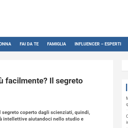
NONNA
FAI DA TE
FAMIGLIA
INFLUENCER – ESPERTI
 facilmente? Il segreto
M
q
 segreto coperto dagli scienziati, quindi,
C
 intellettive aiutandoci nello studio e
i