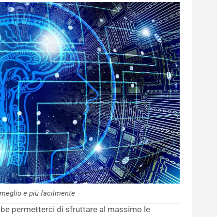
meglio e più facilmente
bbe permetterci di sfruttare al massimo le