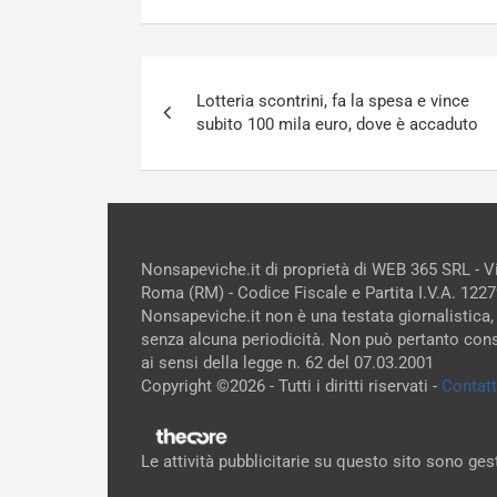
Navigazione
Lotteria scontrini, fa la spesa e vince
articoli
subito 100 mila euro, dove è accaduto
Nonsapeviche.it di proprietà di WEB 365 SRL - 
Roma (RM) - Codice Fiscale e Partita I.V.A. 12
Nonsapeviche.it non è una testata giornalistica,
senza alcuna periodicità. Non può pertanto cons
ai sensi della legge n. 62 del 07.03.2001
Copyright ©2026 - Tutti i diritti riservati -
Contatt
Le attività pubblicitarie su questo sito sono ge