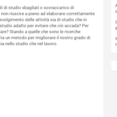
A
di di studio sbagliati o sovraccarico di
q
 non riuscire a pieno ad elaborare correttamente
volgimento delle attività sia di studio che in
S
studio adatto per evitare che ciò accada? Per
re? Stando a quelle che sono le ricerche
ista un metodo per migliorare il nostro grado di
W
a nello studio che nel lavoro.
c