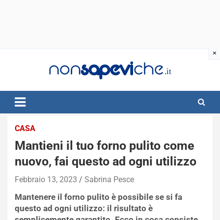
Skip
to
content
CASA
Mantieni il tuo forno pulito come
nuovo, fai questo ad ogni utilizzo
Febbraio 13, 2023
Sabrina Pesce
Mantenere il forno pulito è possibile se si fa
questo ad ogni utilizzo: il risultato è
semplicemente garantito. Ecco in cosa consiste.