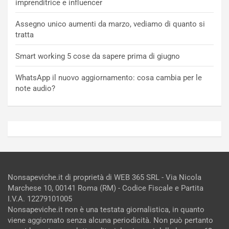
imprenditrice e influencer
Assegno unico aumenti da marzo, vediamo di quanto si
tratta
Smart working 5 cose da sapere prima di giugno
WhatsApp il nuovo aggiornamento: cosa cambia per le
note audio?
Nonsapeviche.it di proprietà di WEB 365 SRL - Via Nicola
Marchese 10, 00141 Roma (RM) - Codice Fiscale e Partita
I.V.A. 12279101005
Nonsapeviche.it non è una testata giornalistica, in quanto
viene aggiornato senza alcuna periodicità. Non può pertanto