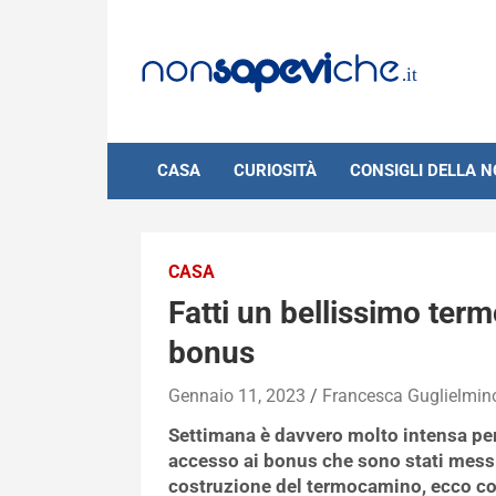
Skip
to
content
CASA
CURIOSITÀ
CONSIGLI DELLA 
CASA
Fatti un bellissimo ter
bonus
Gennaio 11, 2023
Francesca Guglielmin
Settimana è davvero molto intensa per 
accesso ai bonus che sono stati messi 
costruzione del termocamino, ecco co