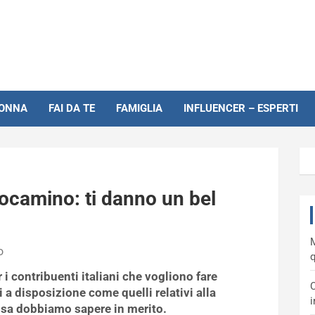
NONNA
FAI DA TE
FAMIGLIA
INFLUENCER – ESPERTI
mocamino: ti danno un bel
M
o
q
i contribuenti italiani che vogliono fare
C
a disposizione come quelli relativi alla
i
sa dobbiamo sapere in merito.