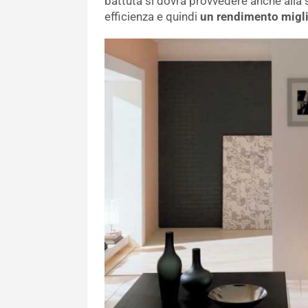
battuta si dovrà provvedere anche alla
efficienza e quindi
un rendimento migl