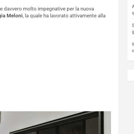
A
te davvero molto impegnative per la nuova
q
gia Meloni
, la quale ha lavorato attivamente alla
S
W
c