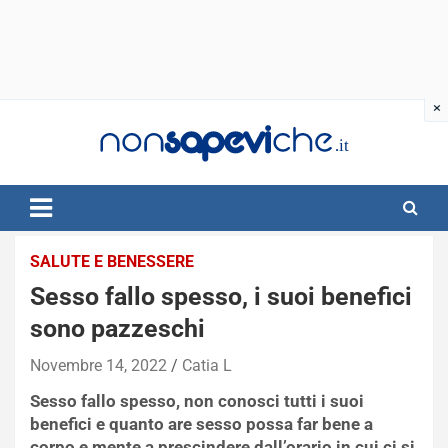
Skip
to
content
SALUTE E BENESSERE
Sesso fallo spesso, i suoi benefici
sono pazzeschi
Novembre 14, 2022
Catia L
Sesso fallo spesso, non conosci tutti i suoi
benefici e quanto are sesso possa far bene a
corpo e mente a prescindere dall’orario in cui ci si