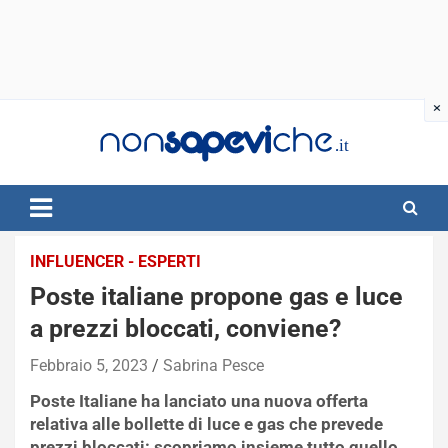
Skip
to
content
INFLUENCER - ESPERTI
Poste italiane propone gas e luce
a prezzi bloccati, conviene?
Febbraio 5, 2023
Sabrina Pesce
Poste Italiane ha lanciato una nuova offerta
relativa alle bollette di luce e gas che prevede
prezzi bloccati: scopriamo insieme tutto quello