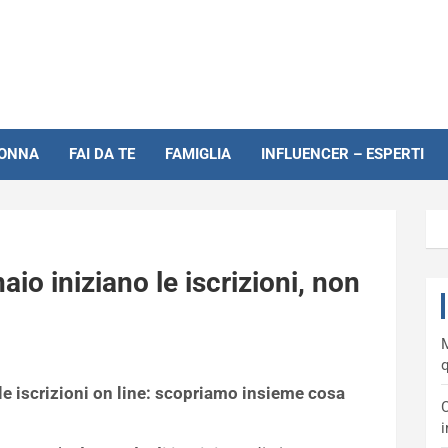
NONNA
FAI DA TE
FAMIGLIA
INFLUENCER – ESPERTI
io iniziano le iscrizioni, non
M
q
 le iscrizioni on line: scopriamo insieme cosa
C
i