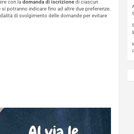
ere con la
domanda di iscrizione
di ciascun
A
 si potranno indicare fino ad altre due preferenze.
q
odalità di svolgimento delle domande per evitare
S
W
c