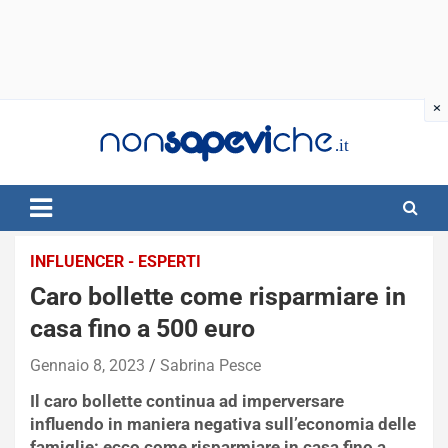
Skip
to
content
INFLUENCER - ESPERTI
Caro bollette come risparmiare in
casa fino a 500 euro
Gennaio 8, 2023
Sabrina Pesce
Il caro bollette continua ad imperversare
influendo in maniera negativa sull’economia delle
famiglie: ecco come risparmiare in casa fino a