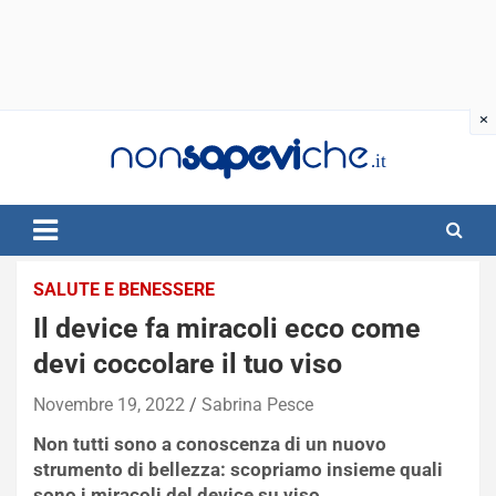
Skip
to
content
SALUTE E BENESSERE
Il device fa miracoli ecco come
devi coccolare il tuo viso
Novembre 19, 2022
Sabrina Pesce
Non tutti sono a conoscenza di un nuovo
strumento di bellezza: scopriamo insieme quali
sono i miracoli del device su viso.