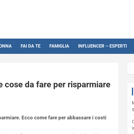
NONNA
FAI DA TE
FAMIGLIA
INFLUENCER – ESPERTI
e cose da fare per risparmiare
M
q
parmiare. Ecco come fare per abbassare i costi
C
i