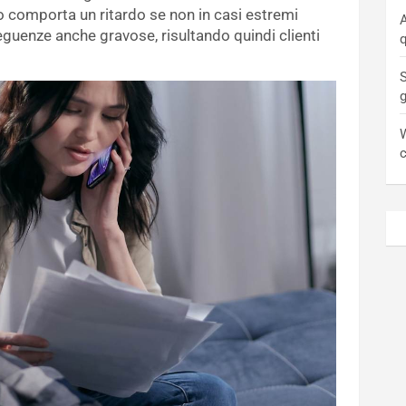
to comporta un ritardo se non in casi estremi
A
guenze anche gravose, risultando quindi clienti
q
S
W
c