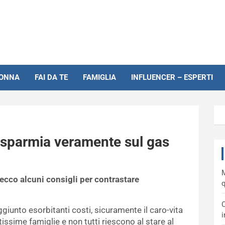
NONNA
FAI DA TE
FAMIGLIA
INFLUENCER – ESPERTI
risparmia veramente sul gas
M
ecco alcuni consigli per contrastare
q
C
ggiunto esorbitanti costi, sicuramente il caro-vita
i
ssime famiglie e non tutti riescono al stare al