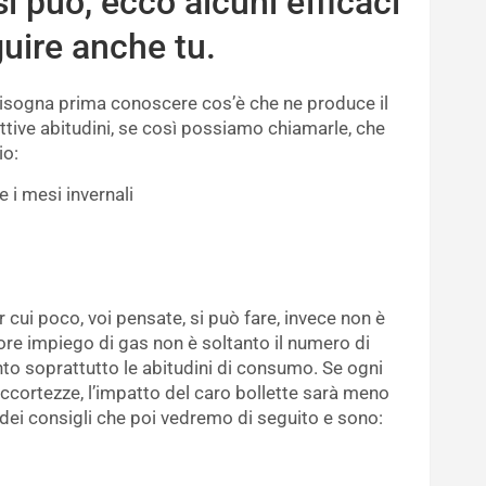
i può, ecco alcuni efficaci
guire anche tu.
isogna prima conoscere cos’è che ne produce il
tive abitudini, se così possiamo chiamarle, che
io:
e i mesi invernali
ui poco, voi pensate, si può fare, invece non è
re impiego di gas non è soltanto il numero di
to soprattutto le abitudini di consumo. Se ogni
ccortezze, l’impatto del caro bollette sarà meno
 dei consigli che poi vedremo di seguito e sono: