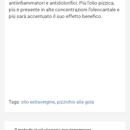
antiinfiammatori e antidolorifici. Più l’olio pizzica,
più è presente in alte concentrazioni l’oleocantale e
più sarà accentuato il suo effetto benefico.
Tags:
olio extravergine
,
pizzichio alla gola
Navigazione
Il metodo rivoluzionario per risparmiare