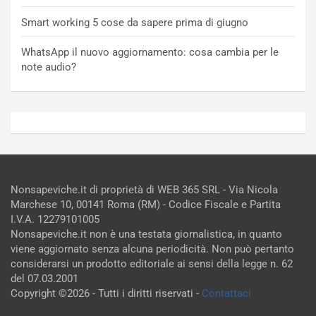
Smart working 5 cose da sapere prima di giugno
WhatsApp il nuovo aggiornamento: cosa cambia per le
note audio?
Nonsapeviche.it di proprietà di WEB 365 SRL - Via Nicola
Marchese 10, 00141 Roma (RM) - Codice Fiscale e Partita
I.V.A. 12279101005
Nonsapeviche.it non è una testata giornalistica, in quanto
viene aggiornato senza alcuna periodicità. Non può pertanto
considerarsi un prodotto editoriale ai sensi della legge n. 62
del 07.03.2001
Copyright ©2026 - Tutti i diritti riservati -
Contattaci