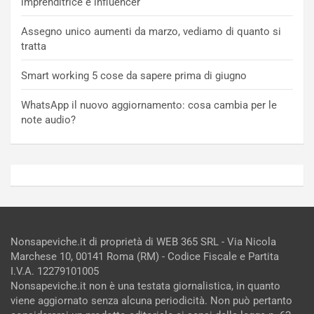
imprenditrice e influencer
Assegno unico aumenti da marzo, vediamo di quanto si
tratta
Smart working 5 cose da sapere prima di giugno
WhatsApp il nuovo aggiornamento: cosa cambia per le
note audio?
Nonsapeviche.it di proprietà di WEB 365 SRL - Via Nicola
Marchese 10, 00141 Roma (RM) - Codice Fiscale e Partita
I.V.A. 12279101005
Nonsapeviche.it non è una testata giornalistica, in quanto
viene aggiornato senza alcuna periodicità. Non può pertanto