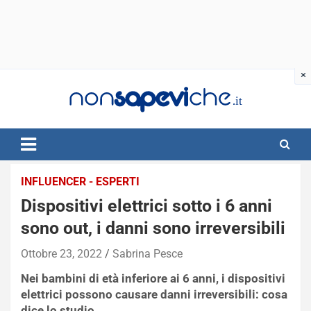
Skip
to
content
INFLUENCER - ESPERTI
Dispositivi elettrici sotto i 6 anni
sono out, i danni sono irreversibili
Ottobre 23, 2022
Sabrina Pesce
Nei bambini di età inferiore ai 6 anni, i dispositivi
elettrici possono causare danni irreversibili: cosa
dice lo studio.