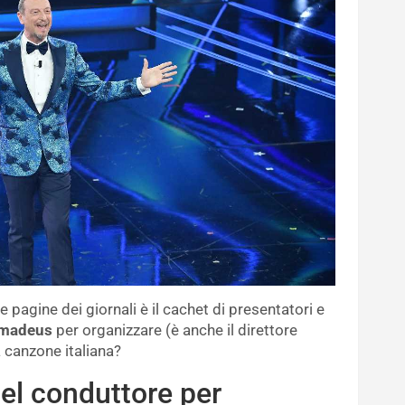
 pagine dei giornali è il cachet di presentatori e
madeus
per organizzare (è anche il direttore
la canzone italiana?
el conduttore per