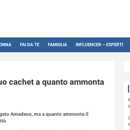
NONNA
FAI DA TE
FAMIGLIA
INFLUENCER – ESPERTI
uo cachet a quanto ammonta
M
q
rgato Amadeus, ma a quanto ammonta il
C
ità
i