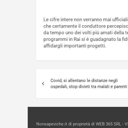
Le cifre intere non verranno mai ufficial
che certamente il conduttore percepisc
da tempo uno dei volti più amati della te
programmi in Rai si è guadagnato la fidu
affidargli importanti progetti.
Navigazione
Covid, si allentano le distanze negli
articoli
ospedali, stop divieti tra malati e parenti
Nonsapeviche.it di proprietà di WEB 365 SRL - 