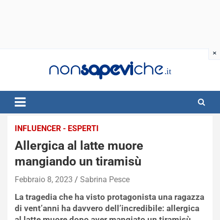
Skip
to
content
INFLUENCER - ESPERTI
Allergica al latte muore
mangiando un tiramisù
Febbraio 8, 2023
Sabrina Pesce
La tragedia che ha visto protagonista una ragazza
di vent’anni ha davvero dell’incredibile: allergica
al latte muore dopo aver mangiato un tiramisù