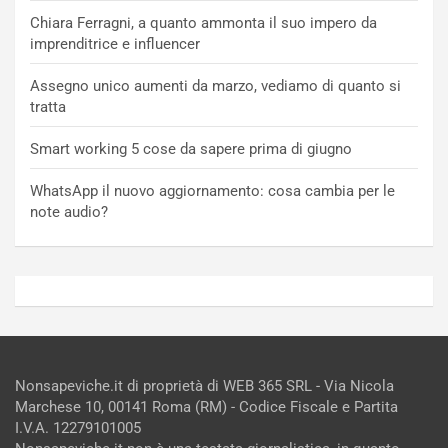
Chiara Ferragni, a quanto ammonta il suo impero da
imprenditrice e influencer
Assegno unico aumenti da marzo, vediamo di quanto si
tratta
Smart working 5 cose da sapere prima di giugno
WhatsApp il nuovo aggiornamento: cosa cambia per le
note audio?
Nonsapeviche.it di proprietà di WEB 365 SRL - Via Nicola
Marchese 10, 00141 Roma (RM) - Codice Fiscale e Partita
I.V.A. 12279101005