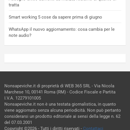
tratta
Smart working 5 cose da sapere prima di giugno
WhatsApp il nuovo aggiornamento: cosa cambia per le
note audio?
Nonsapeviche.it di proprietà di WEB 365 SRL - Via Nicola
Marchese 10, 00141 Roma (RM) - Codice Fiscale e Partita
I.V.A. 12279101005
Nonsapeviche.it non è una testata giornalistica, in quanto
viene aggiornato senza alcuna periodicità. Non può pertanto
considerarsi un prodotto editoriale ai sensi della legge n. 62
del 07.03.2001
Copyright ©2026 - Tutti i diritti riservati -
Contattaci