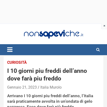
Skip
to
content
CURIOSITÀ
I 10 giorni piu freddi dell’anno
dove farà piu freddo
Gennaio 21, 2023
Italia Murolo
Arrivano I 10 giorni piu freddi dell’anno, l’Italia
sarà praticamente avvolta in un’ondata di gelo
pazzesca. Ecco dove farà più freddo.