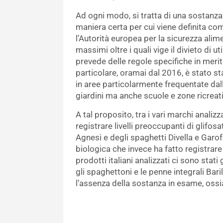
Ad ogni modo, si tratta di una sostanza 
maniera certa per cui viene definita c
l’Autorità europea per la sicurezza alim
massimi oltre i quali vige il divieto di 
prevede delle regole specifiche in merito a
particolare, oramai dal 2016, è stato sta
in aree particolarmente frequentate dall
giardini ma anche scuole e zone ricreati
A tal proposito, tra i vari marchi analizz
registrare livelli preoccupanti di glifosa
Agnesi e degli spaghetti Divella e Garo
biologica che invece ha fatto registrare d
prodotti italiani analizzati ci sono stat
gli spaghettoni e le penne integrali Bari
l’assenza della sostanza in esame, ossia