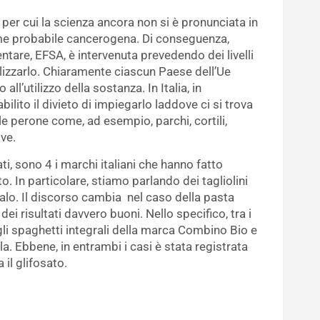
per cui la scienza ancora non si è pronunciata in
ome probabile cancerogena. Di conseguenza,
entare, EFSA, è intervenuta prevedendo dei livelli
utilizzarlo. Chiaramente ciascun Paese dell’Ue
ll’utilizzo della sostanza. In Italia, in
bilito il divieto di impiegarlo laddove ci si trova
e perone come, ad esempio, parchi, cortili,
ve.
ati, sono 4 i marchi italiani che hanno fatto
to. In particolare, stiamo parlando dei tagliolini
falo. Il discorso cambia nel caso della pasta
ei risultati davvero buoni. Nello specifico, tra i
i gli spaghetti integrali della marca Combino Bio e
lla. Ebbene, in entrambi i casi è stata registrata
 il glifosato.