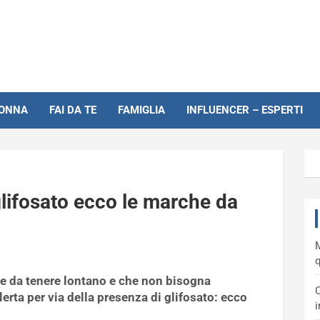
NONNA
FAI DA TE
FAMIGLIA
INFLUENCER – ESPERTI
glifosato ecco le marche da
M
q
ne da tenere lontano e che non bisogna
C
erta per via della presenza di glifosato: ecco
i