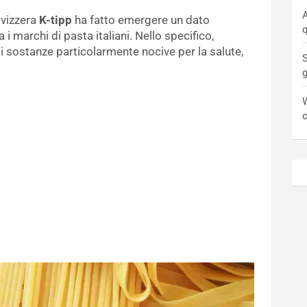
A
svizzera
K-tipp
ha fatto emergere un dato
q
i marchi di pasta italiani. Nello specifico,
 di sostanze particolarmente nocive per la salute,
S
W
c