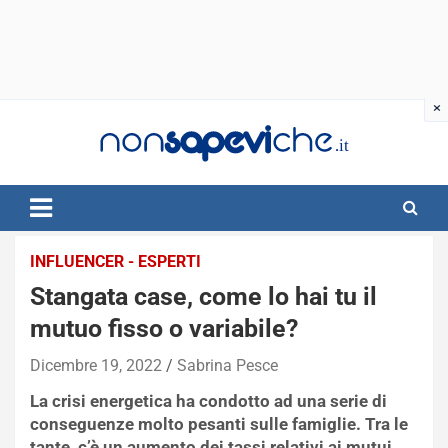
Skip
to
content
INFLUENCER - ESPERTI
Stangata case, come lo hai tu il
mutuo fisso o variabile?
Dicembre 19, 2022
Sabrina Pesce
La crisi energetica ha condotto ad una serie di
conseguenze molto pesanti sulle famiglie. Tra le
tante, c’è un aumento dei tassi relativi ai mutui.