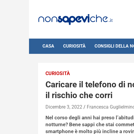
Skip
to
content
CASA
CURIOSITÀ
CONSIGLI DELLA 
CURIOSITÀ
Caricare il telefono di n
il rischio che corri
Dicembre 3, 2022
Francesca Guglielmin
Nel corso degli anni hai preso l’abitudi
notturne? Bene sappi che stai commett
smartphone è molto più incline a rovin