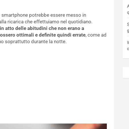
A
q
gli smartphone potrebbe essere messo in
alla ricarica che effettuiamo nel quotidiano.
S
in atto delle abitudini che non erano a
ssero ottimali e definite quindi errate
, come ad
no soprattutto durante la notte.
W
c