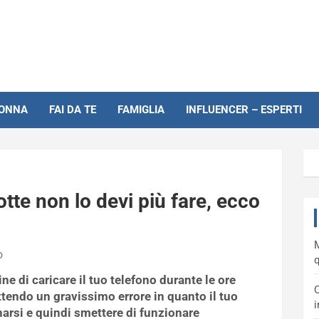
NONNA
FAI DA TE
FAMIGLIA
INFLUENCER – ESPERTI
otte non lo devi più fare, ecco
M
o
q
ne di caricare il tuo telefono durante le ore
C
endo un gravissimo errore in quanto il tuo
i
arsi e quindi smettere di funzionare