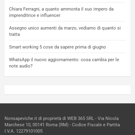
Chiara Ferragni, a quanto ammonta il suo impero da
imprenditrice e influencer
Assegno unico aumenti da marzo, vediamo di quanto si
tratta
Smart working 5 cose da sapere prima di giugno
WhatsApp il nuovo aggiornamento: cosa cambia per le
note audio?
Nonsapeviche.it di proprietà di WEB 365 SRL - Via Nicola
Marchese 10, 00141 Roma (RM) - Codice Fiscale e Partita
I.V.A. 12279101005