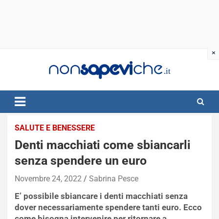
Skip
to
content
SALUTE E BENESSERE
Denti macchiati come sbiancarli
senza spendere un euro
Novembre 24, 2022
Sabrina Pesce
E’ possibile sbiancare i denti macchiati senza
dover necessariamente spendere tanti euro. Ecco
come bisogna intervenire per ritornare a