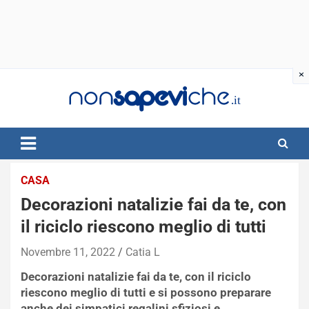
Skip
to
content
CASA
Decorazioni natalizie fai da te, con
il riciclo riescono meglio di tutti
Novembre 11, 2022
Catia L
Decorazioni natalizie fai da te, con il riciclo
riescono meglio di tutti e si possono preparare
anche dei simpatici regalini sfiziosi e