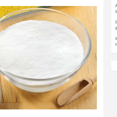
A
q
S
W
c