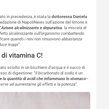
ato in precedenza, è stata la
dottoressa Daniela
a redazione di NapoliNews sull’azione del limone e
“
Azione alcalinizzante e depurativa
: la miscela di
ffetto alcalinizzante sull’organismo combattendo
ificare quando i reni non rimuovono abbastanza
duce troppi
“.
 di vitamina C!
to sciolto in un bicchiere d’acqua e il succo di
esso di digestione: “
Il bicarbonato di sodio è un
e la quantità di acidi che infiammano lo stomaco
–
serve ad aumentarne gli effetti e la potenza
“.