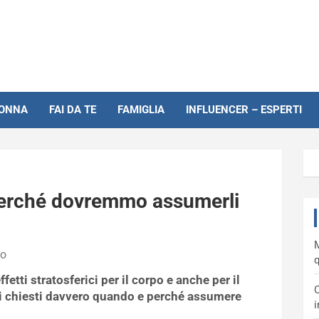
NONNA
FAI DA TE
FAMIGLIA
INFLUENCER – ESPERTI
perché dovremmo assumerli
M
no
q
fetti stratosferici per il corpo e anche per il
C
ai chiesti davvero quando e perché assumere
i