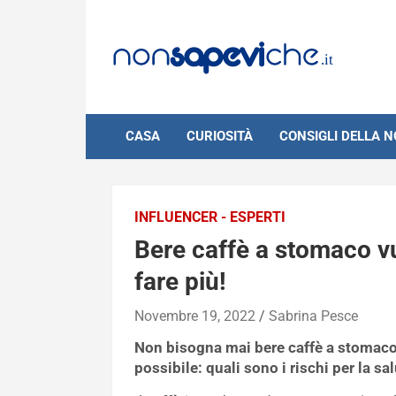
Skip
to
content
CASA
CURIOSITÀ
CONSIGLI DELLA 
INFLUENCER - ESPERTI
Bere caffè a stomaco vu
fare più!
Novembre 19, 2022
Sabrina Pesce
Non bisogna mai bere caffè a stomaco 
possibile: quali sono i rischi per la sal