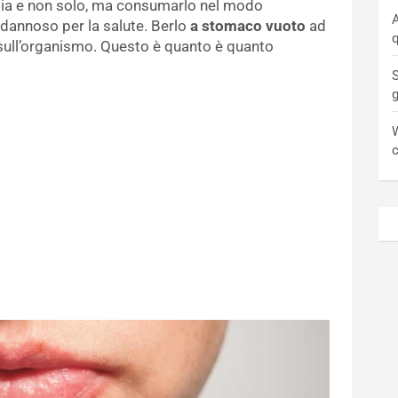
lia e non solo, ma consumarlo nel modo
A
 dannoso per la salute. Berlo
a stomaco vuoto
ad
q
sull’organismo. Questo è quanto è quanto
S
W
c