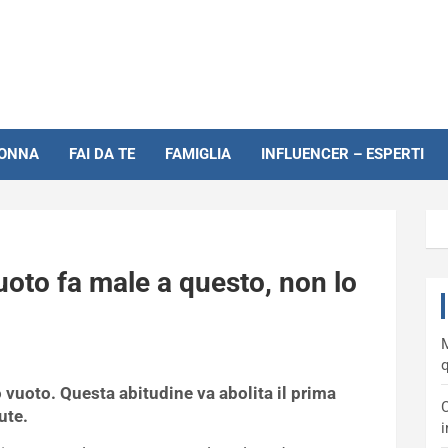
NONNA
FAI DA TE
FAMIGLIA
INFLUENCER – ESPERTI
oto fa male a questo, non lo
M
q
vuoto. Questa abitudine va abolita il prima
C
ute.
i