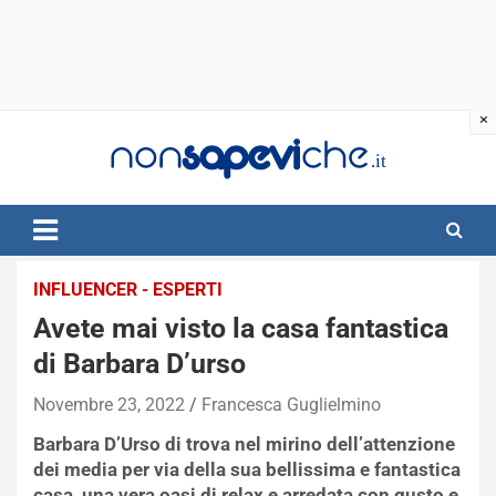
Skip
to
content
INFLUENCER - ESPERTI
Avete mai visto la casa fantastica
di Barbara D’urso
Novembre 23, 2022
Francesca Guglielmino
Barbara D’Urso di trova nel mirino dell’attenzione
dei media per via della sua bellissima e fantastica
casa, una vera oasi di relax e arredata con gusto e