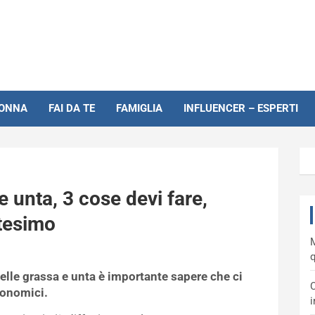
NONNA
FAI DA TE
FAMIGLIA
INFLUENCER – ESPERTI
e unta, 3 cose devi fare,
tesimo
M
q
pelle grassa e unta è importante sapere che ci
C
conomici.
i