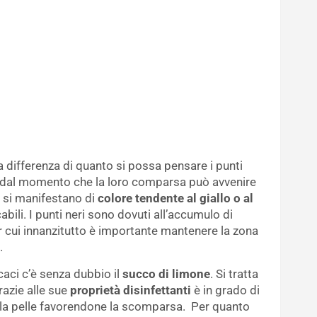
 differenza di quanto si possa pensare i punti
o dal momento che la loro comparsa può avvenire
e, si manifestano di
colore tendente al giallo o al
bili. I punti neri sono dovuti all’accumulo di
per cui innanzitutto è importante mantenere la zona
.
icaci c’è senza dubbio il
succo di limone
. Si tratta
azie alle sue
proprietà disinfettanti
è in grado di
ella pelle favorendone la scomparsa. Per quanto