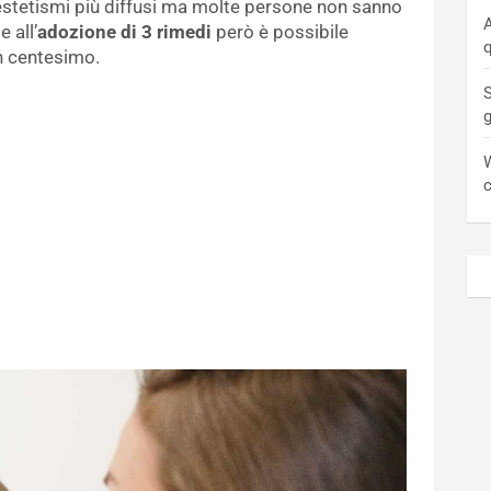
stetismi più diffusi ma molte persone non sanno
A
 all’
adozione di 3 rimedi
però è possibile
q
n centesimo.
S
W
c