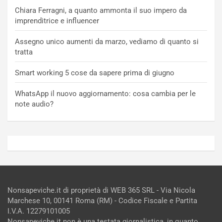
Chiara Ferragni, a quanto ammonta il suo impero da
imprenditrice e influencer
Assegno unico aumenti da marzo, vediamo di quanto si
tratta
Smart working 5 cose da sapere prima di giugno
WhatsApp il nuovo aggiornamento: cosa cambia per le
note audio?
Nonsapeviche.it di proprietà di WEB 365 SRL - Via Nicola
Marchese 10, 00141 Roma (RM) - Codice Fiscale e Partita
I.V.A. 12279101005
Nonsapeviche.it non è una testata giornalistica, in quanto