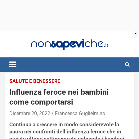
Skip
to
content
SALUTE E BENESSERE
Influenza feroce nei bambini
come comportarsi
Dicembre 20, 2022
Francesca Guglielmino
Continua a crescere in modo considerevole la
paura nei confronti dell’influenza feroce che in
queste ultime settimane sta colpendo i bambini