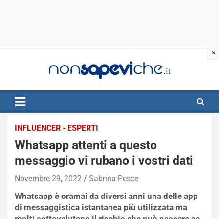
Skip
to
content
INFLUENCER - ESPERTI
Whatsapp attenti a questo
messaggio vi rubano i vostri dati
Novembre 29, 2022
Sabrina Pesce
Whatsapp è oramai da diversi anni una delle app
di messaggistica istantanea più utilizzata ma
molti sottovalutano il rischio che può nascere se