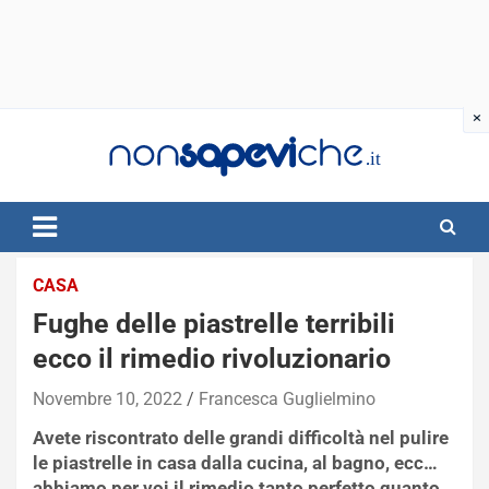
Skip
to
content
CASA
Fughe delle piastrelle terribili
ecco il rimedio rivoluzionario
Novembre 10, 2022
Francesca Guglielmino
Avete riscontrato delle grandi difficoltà nel pulire
le piastrelle in casa dalla cucina, al bagno, ecc…
abbiamo per voi il rimedio tanto perfetto quanto